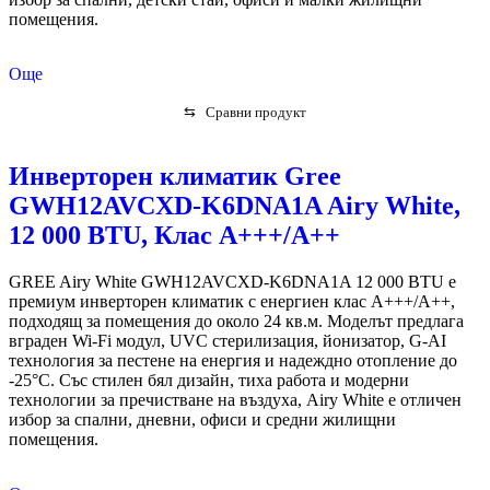
помещения.
Още
⇆
Сравни продукт
Инверторен климатик Gree
GWH12AVCXD-K6DNA1A Airy White,
12 000 BTU, Клас А+++/A++
GREE Airy White GWH12AVCXD-K6DNA1A 12 000 BTU е
премиум инверторен климатик с енергиен клас A+++/A++,
подходящ за помещения до около 24 кв.м. Моделът предлага
вграден Wi-Fi модул, UVC стерилизация, йонизатор, G-AI
технология за пестене на енергия и надеждно отопление до
-25°C. Със стилен бял дизайн, тиха работа и модерни
технологии за пречистване на въздуха, Airy White е отличен
избор за спални, дневни, офиси и средни жилищни
помещения.