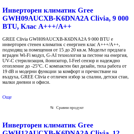
Инверторен климатик Gree
GWH09AUCXB-K6DNA2A Clivia, 9 000
BTU, Клас А+++/A++
GREE Clivia GWH09AUCXB-K6DNA2A 9 000 BTU е
инверторен стенен климатик с енергиен клас A+++/A++,
подходящ за помещения от 15 до 20 кв.м. Моделът предлага
вграден Wi-Fi модул, G-AI технология за пестене на енергия,
UV-C стерилизация, йонизатор, I-Feel сензор и надеждно
отопление до -25°C. С компактен бял дизайн, тиха работа от
19 dB и модерни функции за комфорт и пречистване на
въздуха, GREE Clivia е отличен избор за спални, детски стаи,
малки дневни и офиси.
Още
⇆
Сравни продукт
Инверторен климатик Gree
GWH12AUCXB-K6DNA2A Clivia, 12