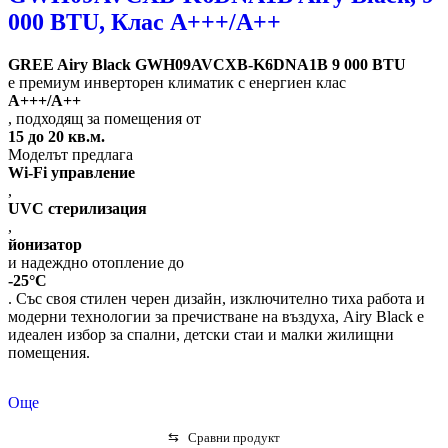
000 BTU, Клас А+++/A++
GREE Airy Black GWH09AVCXB-K6DNA1B 9 000 BTU
е премиум инверторен климатик с енергиен клас
A+++/A++
, подходящ за помещения от
15 до 20 кв.м.
Моделът предлага
Wi-Fi управление
,
UVC стерилизация
,
йонизатор
и надеждно отопление до
-25°C
. Със своя стилен черен дизайн, изключително тиха работа и
модерни технологии за пречистване на въздуха, Airy Black е
идеален избор за спални, детски стаи и малки жилищни
помещения.
Още
⇆
Сравни продукт