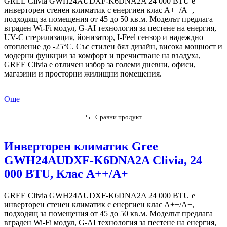
GREE Clivia GWH24AUDXF-K6DNA2A 24 000 BTU е
инверторен стенен климатик с енергиен клас A++/A+,
подходящ за помещения от 45 до 50 кв.м. Моделът предлага
вграден Wi-Fi модул, G-AI технология за пестене на енергия,
UV-C стерилизация, йонизатор, I-Feel сензор и надеждно
отопление до -25°C. Със стилен бял дизайн, висока мощност и
модерни функции за комфорт и пречистване на въздуха,
GREE Clivia е отличен избор за големи дневни, офиси,
магазини и просторни жилищни помещения.
Още
⇆
Сравни продукт
Инверторен климатик Gree
GWH24AUDXF-K6DNA2A Clivia, 24
000 BTU, Клас А++/A+
GREE Clivia GWH24AUDXF-K6DNA2A 24 000 BTU е
инверторен стенен климатик с енергиен клас A++/A+,
подходящ за помещения от 45 до 50 кв.м. Моделът предлага
вграден Wi-Fi модул, G-AI технология за пестене на енергия,