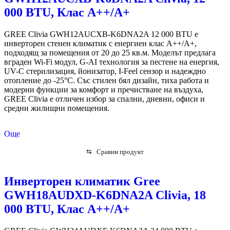
000 BTU, Клас А++/A+
GREE Clivia GWH12AUCXB-K6DNA2A 12 000 BTU е
инверторен стенен климатик с енергиен клас A++/A+,
подходящ за помещения от 20 до 25 кв.м. Моделът предлага
вграден Wi-Fi модул, G-AI технология за пестене на енергия,
UV-C стерилизация, йонизатор, I-Feel сензор и надеждно
отопление до -25°C. Със стилен бял дизайн, тиха работа и
модерни функции за комфорт и пречистване на въздуха,
GREE Clivia е отличен избор за спални, дневни, офиси и
средни жилищни помещения.
Още
⇆
Сравни продукт
Инверторен климатик Gree
GWH18AUDXD-K6DNA2A Clivia, 18
000 BTU, Клас А++/A+