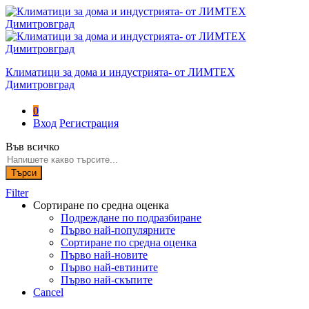
Климатици за дома и индустрията- от ЛИМТЕХ
Димитровград
0
Вход
Регистрация
Във всичко
Търси
Filter
Сортиране по средна оценка
Подреждане по подразбиране
Първо най-популярните
Сортиране по средна оценка
Първо най-новите
Първо най-евтините
Първо най-скъпите
Cancel