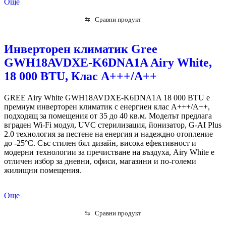
Още
⇆
Сравни продукт
Инверторен климатик Gree
GWH18AVDXE-K6DNA1A Airy White,
18 000 BTU, Клас А+++/A++
GREE Airy White GWH18AVDXE-K6DNA1A 18 000 BTU е
премиум инверторен климатик с енергиен клас A+++/A++,
подходящ за помещения от 35 до 40 кв.м. Моделът предлага
вграден Wi-Fi модул, UVC стерилизация, йонизатор, G-AI Plus
2.0 технология за пестене на енергия и надеждно отопление
до -25°C. Със стилен бял дизайн, висока ефективност и
модерни технологии за пречистване на въздуха, Airy White е
отличен избор за дневни, офиси, магазини и по-големи
жилищни помещения.
Още
⇆
Сравни продукт