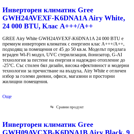
Инверторен климатик Gree
GWH24AVEXF-K6DNA1A Airy White,
24 000 BTU, Клас А+++/A++
GREE Airy White GWH24AVEXF-K6DNA1A 24 000 BTU е
премиум инверторен климатик с енергиен клас A+++/A++,
подходящ за помещения от 45 до 50 кв.м. Моделът предлага
вграден Wi-Fi модул, UVC стерилизация, йонизатор, G-AI
технология за пестене на енергия и надеждно отопление до
-25°C. Със стилен бял дизайн, висока ефективност и модерни
технологии за пречистване на въздуха, Airy White е отличен
избор за големи дневни, офиси, магазини и просторни
жилищни помещения.
Още
⇆
Сравни продукт
Инверторен климатик Gree
GWH09AVCXB-K6DNA1B Airy Black, 9