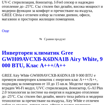
UV-C стерилизация, йонизатор, I-Feel сензор и надеждно
отопление до -25°C. Със стилен бял дизайн, висока мощност и
модерни функции за комфорт и пречистване на въздуха,
GREE Clivia е отличен избор за големи дневни, офиси,
магазини и просторни жилищни помещения.
Още
⇆
Сравни продукт
Инверторен климатик Gree
GWH09AVCXB-K6DNA1B Airy White, 9
000 BTU, Клас А+++/A++
GREE Airy White GWH09AVCXB-K6DNA1B 9 000 BTU е
премиум инверторен климатик с енергиен клас A+++/A++,
подходящ за помещения от 10 до 15 кв.м. Моделът предлага
вграден Wi-Fi модул, UVC стерилизация, йонизатор, G-AI Plus
2.0 технология за пестене на енергия и надеждно отопление
до -25°C. Със стилен бял дизайн, много тиха работа и модерни
технологии за пречистване на въздуха, Airy White е отличен
избор за спални, детски стаи, офиси и малки жилищни