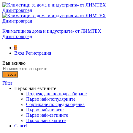
Климатици за дома и индустрията- от ЛИМТЕХ
Димитровград
0
Вход
Регистрация
Във всичко
Търси
Filter
Първо най-евтините
Подреждане по подразбиране
Първо най-популярните
Сортиране по средна оценка
Първо най-новите
Първо най-евтините
Първо най-скъпите
Cancel