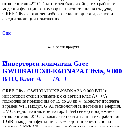
отопление до -25°C. Със стилен бял дизайн, тиха работа и
модерни функции за комфорт и пречистване на въздуха,
GREE Clivia е отличен избор за спални, дневни, офиси и
средни жилищни помещения.
Още
⇆
Сравни продукт
Инверторен климатик Gree
GWH09AUCXB-K6DNA2A Clivia, 9 000
BTU, Клас А+++/A++
GREE Clivia GWH09AUCXB-K6DNA2A 9 000 BTU е
инверторен стенен климатик с енергиен клас A+++/A++,
подходящ за помещения от 15 до 20 кв.м. Моделът предлага
вграден Wi-Fi модул, G-AI технология за пестене на енергия,
UV-C стерилизация, йонизатор, I-Feel сензор и надеждно
отопление до -25°C. С компактен бял дизайн, тиха работа от
19 dB и модерни функции за комфорт и пречистване на
въздуха, GREE Clivia е отличен избор за спални, детски стаи,