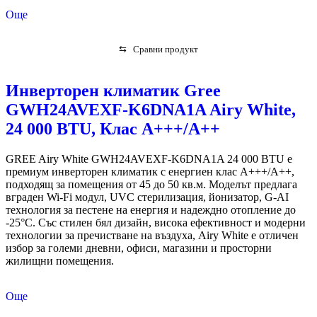
Още
⇆
Сравни продукт
Инверторен климатик Gree
GWH24AVEXF-K6DNA1A Airy White,
24 000 BTU, Клас А+++/A++
GREE Airy White GWH24AVEXF-K6DNA1A 24 000 BTU е
премиум инверторен климатик с енергиен клас A+++/A++,
подходящ за помещения от 45 до 50 кв.м. Моделът предлага
вграден Wi-Fi модул, UVC стерилизация, йонизатор, G-AI
технология за пестене на енергия и надеждно отопление до
-25°C. Със стилен бял дизайн, висока ефективност и модерни
технологии за пречистване на въздуха, Airy White е отличен
избор за големи дневни, офиси, магазини и просторни
жилищни помещения.
Още