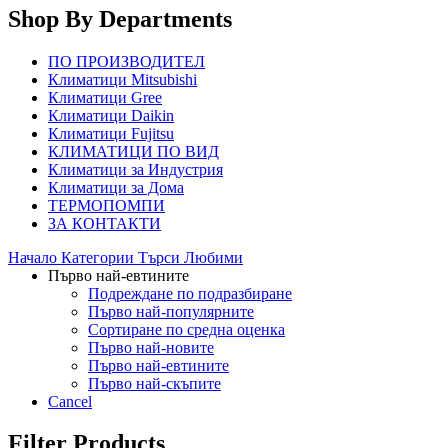
Shop By Departments
ПО ПРОИЗВОДИТЕЛ
Климатици Mitsubishi
Климатици Gree
Климатици Daikin
Климатици Fujitsu
КЛИМАТИЦИ ПО ВИД
Климатици за Индустрия
Климатици за Дома
ТЕРМОПОМПИ
ЗА КОНТАКТИ
Начало
Категории
Търси
Любими
Първо най-евтините
Подреждане по подразбиране
Първо най-популярните
Сортиране по средна оценка
Първо най-новите
Първо най-евтините
Първо най-скъпите
Cancel
Filter Products