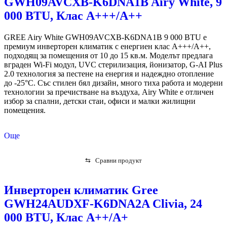
GWH09AVCXB-K6DNA1B Airy White, 9
000 BTU, Клас А+++/A++
GREE Airy White GWH09AVCXB-K6DNA1B 9 000 BTU е
премиум инверторен климатик с енергиен клас A+++/A++,
подходящ за помещения от 10 до 15 кв.м. Моделът предлага
вграден Wi-Fi модул, UVC стерилизация, йонизатор, G-AI Plus
2.0 технология за пестене на енергия и надеждно отопление
до -25°C. Със стилен бял дизайн, много тиха работа и модерни
технологии за пречистване на въздуха, Airy White е отличен
избор за спални, детски стаи, офиси и малки жилищни
помещения.
Още
⇆
Сравни продукт
Инверторен климатик Gree
GWH24AUDXF-K6DNA2A Clivia, 24
000 BTU, Клас А++/A+