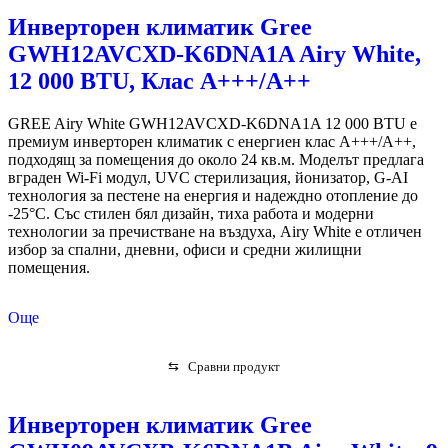
Инверторен климатик Gree
GWH12AVCXD-K6DNA1A Airy White,
12 000 BTU, Клас А+++/A++
GREE Airy White GWH12AVCXD-K6DNA1A 12 000 BTU е
премиум инверторен климатик с енергиен клас A+++/A++,
подходящ за помещения до около 24 кв.м. Моделът предлага
вграден Wi-Fi модул, UVC стерилизация, йонизатор, G-AI
технология за пестене на енергия и надеждно отопление до
-25°C. Със стилен бял дизайн, тиха работа и модерни
технологии за пречистване на въздуха, Airy White е отличен
избор за спални, дневни, офиси и средни жилищни
помещения.
Още
⇆
Сравни продукт
Инверторен климатик Gree