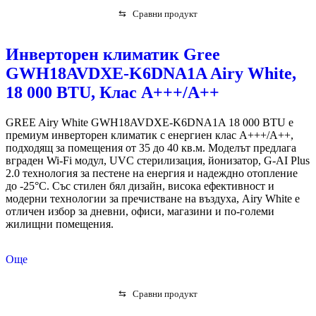
⇆
Сравни продукт
Инверторен климатик Gree
GWH18AVDXE-K6DNA1A Airy White,
18 000 BTU, Клас А+++/A++
GREE Airy White GWH18AVDXE-K6DNA1A 18 000 BTU е
премиум инверторен климатик с енергиен клас A+++/A++,
подходящ за помещения от 35 до 40 кв.м. Моделът предлага
вграден Wi-Fi модул, UVC стерилизация, йонизатор, G-AI Plus
2.0 технология за пестене на енергия и надеждно отопление
до -25°C. Със стилен бял дизайн, висока ефективност и
модерни технологии за пречистване на въздуха, Airy White е
отличен избор за дневни, офиси, магазини и по-големи
жилищни помещения.
Още
⇆
Сравни продукт