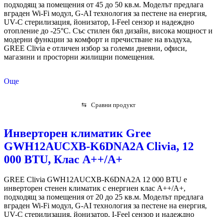
подходящ за помещения от 45 до 50 кв.м. Моделът предлага
вграден Wi-Fi модул, G-AI технология за пестене на енергия,
UV-C стерилизация, йонизатор, I-Feel сензор и надеждно
отопление до -25°C. Със стилен бял дизайн, висока мощност и
модерни функции за комфорт и пречистване на въздуха,
GREE Clivia е отличен избор за големи дневни, офиси,
магазини и просторни жилищни помещения.
Още
⇆
Сравни продукт
Инверторен климатик Gree
GWH12AUCXB-K6DNA2A Clivia, 12
000 BTU, Клас А++/A+
GREE Clivia GWH12AUCXB-K6DNA2A 12 000 BTU е
инверторен стенен климатик с енергиен клас A++/A+,
подходящ за помещения от 20 до 25 кв.м. Моделът предлага
вграден Wi-Fi модул, G-AI технология за пестене на енергия,
UV-C стерилизация, йонизатор, I-Feel сензор и надеждно