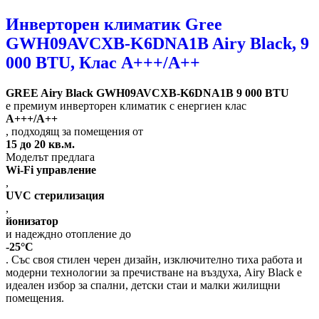
Инверторен климатик Gree
GWH09AVCXB-K6DNA1B Airy Black, 9
000 BTU, Клас А+++/A++
GREE Airy Black GWH09AVCXB-K6DNA1B 9 000 BTU
е премиум инверторен климатик с енергиен клас
A+++/A++
, подходящ за помещения от
15 до 20 кв.м.
Моделът предлага
Wi-Fi управление
,
UVC стерилизация
,
йонизатор
и надеждно отопление до
-25°C
. Със своя стилен черен дизайн, изключително тиха работа и
модерни технологии за пречистване на въздуха, Airy Black е
идеален избор за спални, детски стаи и малки жилищни
помещения.