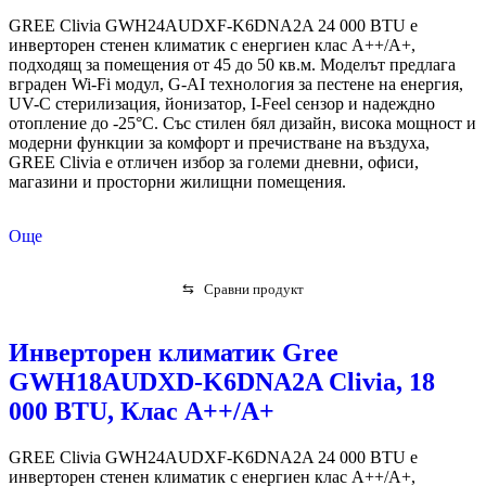
GREE Clivia GWH24AUDXF-K6DNA2A 24 000 BTU е
инверторен стенен климатик с енергиен клас A++/A+,
подходящ за помещения от 45 до 50 кв.м. Моделът предлага
вграден Wi-Fi модул, G-AI технология за пестене на енергия,
UV-C стерилизация, йонизатор, I-Feel сензор и надеждно
отопление до -25°C. Със стилен бял дизайн, висока мощност и
модерни функции за комфорт и пречистване на въздуха,
GREE Clivia е отличен избор за големи дневни, офиси,
магазини и просторни жилищни помещения.
Още
⇆
Сравни продукт
Инверторен климатик Gree
GWH18AUDXD-K6DNA2A Clivia, 18
000 BTU, Клас А++/A+
GREE Clivia GWH24AUDXF-K6DNA2A 24 000 BTU е
инверторен стенен климатик с енергиен клас A++/A+,