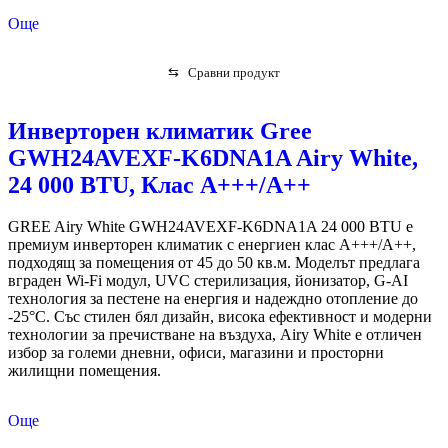
Още
⇆
Сравни продукт
Инверторен климатик Gree
GWH24AVEXF-K6DNA1A Airy White,
24 000 BTU, Клас А+++/A++
GREE Airy White GWH24AVEXF-K6DNA1A 24 000 BTU е
премиум инверторен климатик с енергиен клас A+++/A++,
подходящ за помещения от 45 до 50 кв.м. Моделът предлага
вграден Wi-Fi модул, UVC стерилизация, йонизатор, G-AI
технология за пестене на енергия и надеждно отопление до
-25°C. Със стилен бял дизайн, висока ефективност и модерни
технологии за пречистване на въздуха, Airy White е отличен
избор за големи дневни, офиси, магазини и просторни
жилищни помещения.
Още