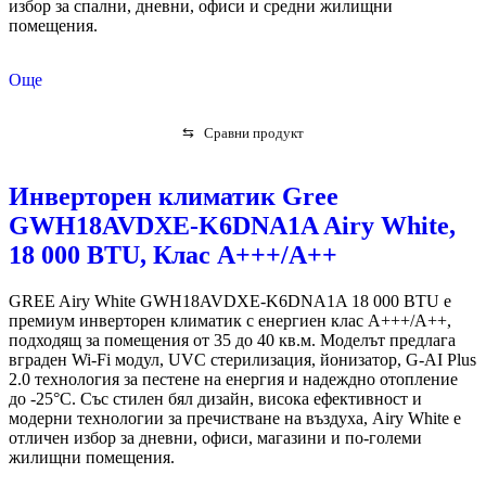
избор за спални, дневни, офиси и средни жилищни
помещения.
Още
⇆
Сравни продукт
Инверторен климатик Gree
GWH18AVDXE-K6DNA1A Airy White,
18 000 BTU, Клас А+++/A++
GREE Airy White GWH18AVDXE-K6DNA1A 18 000 BTU е
премиум инверторен климатик с енергиен клас A+++/A++,
подходящ за помещения от 35 до 40 кв.м. Моделът предлага
вграден Wi-Fi модул, UVC стерилизация, йонизатор, G-AI Plus
2.0 технология за пестене на енергия и надеждно отопление
до -25°C. Със стилен бял дизайн, висока ефективност и
модерни технологии за пречистване на въздуха, Airy White е
отличен избор за дневни, офиси, магазини и по-големи
жилищни помещения.