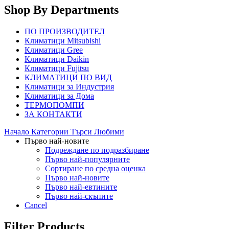
Shop By Departments
ПО ПРОИЗВОДИТЕЛ
Климатици Mitsubishi
Климатици Gree
Климатици Daikin
Климатици Fujitsu
КЛИМАТИЦИ ПО ВИД
Климатици за Индустрия
Климатици за Дома
ТЕРМОПОМПИ
ЗА КОНТАКТИ
Начало
Категории
Търси
Любими
Първо най-новите
Подреждане по подразбиране
Първо най-популярните
Сортиране по средна оценка
Първо най-новите
Първо най-евтините
Първо най-скъпите
Cancel
Filter Products