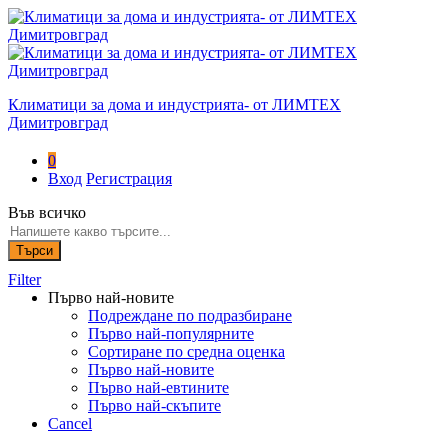
Климатици за дома и индустрията- от ЛИМТЕХ
Димитровград
0
Вход
Регистрация
Във всичко
Търси
Filter
Първо най-новите
Подреждане по подразбиране
Първо най-популярните
Сортиране по средна оценка
Първо най-новите
Първо най-евтините
Първо най-скъпите
Cancel