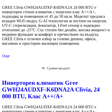
GREE Clivia GWH24AUDXF-K6DNA2A 24 000 BTU е
инверторен стенен климатик с енергиен клас A++/A+,
подходящ за помещения от 45 до 50 кв.м. Моделът предлага
вграден Wi-Fi модул, G-AI технология за пестене на енергия,
UV-C стерилизация, йонизатор, I-Feel сензор и надеждно
отопление до -25°C. Със стилен бял дизайн, висока мощност и
модерни функции за комфорт и пречистване на въздуха,
GREE Clivia е отличен избор за големи дневни, офиси,
магазини и просторни жилищни помещения.
Още
⇆
Сравни продукт
Инверторен климатик Gree
GWH24AUDXF-K6DNA2A Clivia, 24
000 BTU, Клас А++/A+
GREE Clivia GWH24AUDXF-K6DNA2A 24 000 BTU е
инверторен стенен климатик с енергиен клас A++/A+,