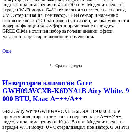
подходящ за помещения от 45 до 50 кв.м. Моделът предлага
вграден Wi-Fi модул, G-AI технология за пестене на енергия,
UV-C стерилизация, йонизатор, I-Feel сензор и надеждно
отопление до -25°C. Със стилен бял дизайн, висока мощност и
модерни функции за комфорт и пречистване на въздуха,
GREE Clivia е отличен избор за големи дневни, офиси,
магазини и просторни жилищни помещения.
Още
⇆
Сравни продукт
Инверторен климатик Gree
GWH09AVCXB-K6DNA1B Airy White, 9
000 BTU, Клас А+++/A++
GREE Airy White GWH09AVCXB-K6DNA1B 9 000 BTU е
премиум инверторен климатик с енергиен клас A+++/A++,
подходящ за помещения от 10 до 15 кв.м. Моделът предлага
вграден Wi-Fi модул, UVC стерилизация, йонизатор, G-AI Plus