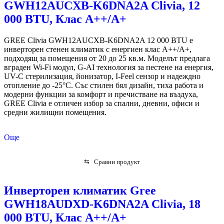
GWH12AUCXB-K6DNA2A Clivia, 12
000 BTU, Клас А++/A+
GREE Clivia GWH12AUCXB-K6DNA2A 12 000 BTU е
инверторен стенен климатик с енергиен клас A++/A+,
подходящ за помещения от 20 до 25 кв.м. Моделът предлага
вграден Wi-Fi модул, G-AI технология за пестене на енергия,
UV-C стерилизация, йонизатор, I-Feel сензор и надеждно
отопление до -25°C. Със стилен бял дизайн, тиха работа и
модерни функции за комфорт и пречистване на въздуха,
GREE Clivia е отличен избор за спални, дневни, офиси и
средни жилищни помещения.
Още
⇆
Сравни продукт
Инверторен климатик Gree
GWH18AUDXD-K6DNA2A Clivia, 18
000 BTU, Клас А++/A+