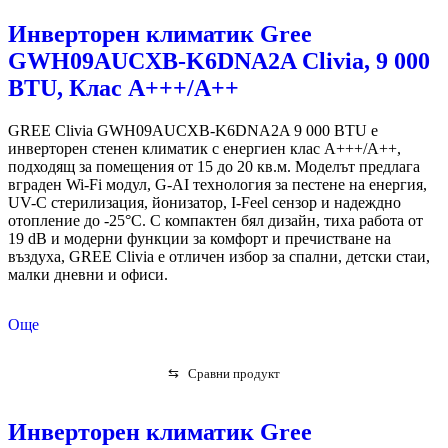
Инверторен климатик Gree
GWH09AUCXB-K6DNA2A Clivia, 9 000
BTU, Клас А+++/A++
GREE Clivia GWH09AUCXB-K6DNA2A 9 000 BTU е
инверторен стенен климатик с енергиен клас A+++/A++,
подходящ за помещения от 15 до 20 кв.м. Моделът предлага
вграден Wi-Fi модул, G-AI технология за пестене на енергия,
UV-C стерилизация, йонизатор, I-Feel сензор и надеждно
отопление до -25°C. С компактен бял дизайн, тиха работа от
19 dB и модерни функции за комфорт и пречистване на
въздуха, GREE Clivia е отличен избор за спални, детски стаи,
малки дневни и офиси.
Още
⇆
Сравни продукт
Инверторен климатик Gree