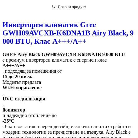
⇆
Сравни продукт
Инверторен климатик Gree
GWH09AVCXB-K6DNA1B Airy Black, 9
000 BTU, Клас А+++/A++
GREE Airy Black GWH09AVCXB-K6DNA1B 9 000 BTU
е премиум инверторен климатик с енергиен клас
A+++/A++
, подходящ за помещения от
15 до 20 кв.м.
Моделът предлага
Wi-Fi управление
,
UVC стерилизация
,
йонизатор
и надеждно отопление до
-25°C
. Със своя стилен черен дизайн, изключително тиха работа и
модерни технологии за пречистване на въздуха, Airy Black е
идеален избор за спални, детски стаи и малки жилищни