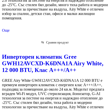
2.0 технология за пестене на енергия и надеждно отопление
до -25°C. Със стилен бял дизайн, много тиха работа и модерни
технологии за пречистване на въздуха, Airy White е отличен
избор за спални, детски стаи, офиси и малки жилищни
помещения.
Още
⇆
Сравни продукт
Инверторен климатик Gree
GWH12AVCXD-K6DNA1A Airy White,
12 000 BTU, Клас А+++/A++
GREE Airy White GWH12AVCXD-K6DNA1A 12 000 BTU е
премиум инверторен климатик с енергиен клас A+++/A++,
подходящ за помещения до около 24 кв.м. Моделът предлага
вграден Wi-Fi модул, UVC стерилизация, йонизатор, G-AI
технология за пестене на енергия и надеждно отопление до
-25°C. Със стилен бял дизайн, тиха работа и модерни
технологии за пречистване на въздуха, Airy White е отличен