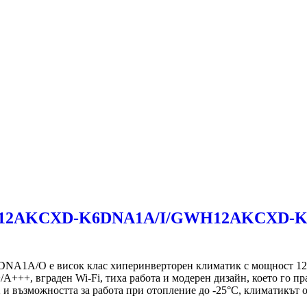
12AKCXD-K6DNA1A/I/GWH12AKCXD-K6DNA
O е висок клас хиперинверторен климатик с мощност 12 00
/A+++, вграден Wi-Fi, тиха работа и модерен дизайн, което го п
 и възможността за работа при отопление до -25°C, климатикът 