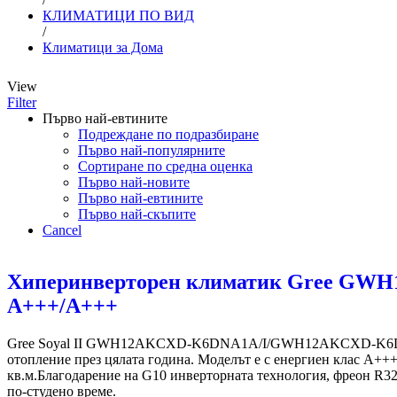
КЛИМАТИЦИ ПО ВИД
/
Климатици за Дома
View
Filter
Първо най-евтините
Подреждане по подразбиране
Първо най-популярните
Сортиране по средна оценка
Първо най-новите
Първо най-евтините
Първо най-скъпите
Cancel
Хиперинверторен климатик Gree GWH
A+++/A+++
Gree Soyal II GWH12AKCXD-K6DNA1A/I/GWH12AKCXD-K6DNA1A/
отопление през цялата година. Моделът е с енергиен клас A+++
кв.м.Благодарение на G10 инверторната технология, фреон R32
по-студено време.