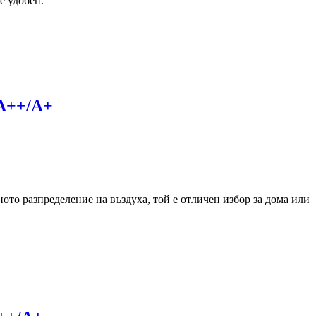
е удобен.
А++/А+
ното разпределение на въздуха, той е отличен избор за дома или