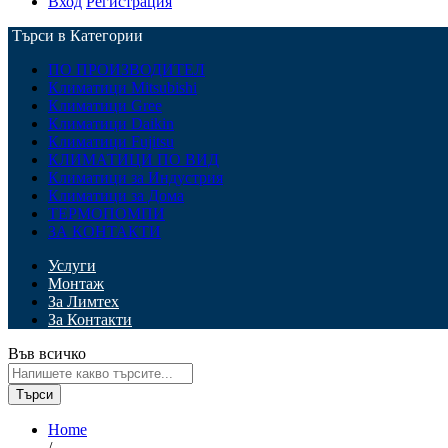
Вход
Регистрация
Търси в Категории
ПО ПРОИЗВОДИТЕЛ
Климатици Mitsubishi
Климатици Gree
Климатици Daikin
Климатици Fujitsu
КЛИМАТИЦИ ПО ВИД
Климатици за Индустрия
Климатици за Дома
ТЕРМОПОМПИ
ЗА КОНТАКТИ
Услуги
Монтаж
За Лимтех
За Контакти
Във всичко
Търси
Home
/