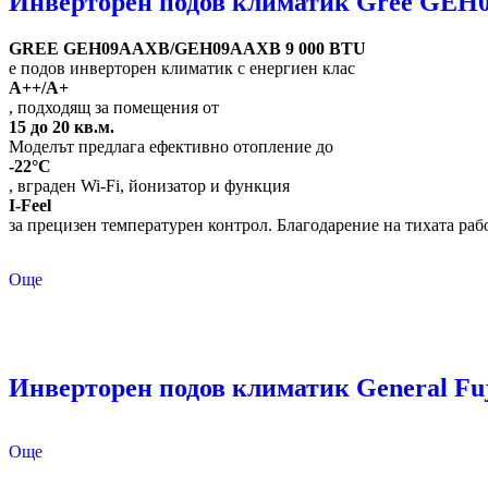
Инверторен подов климатик Gree GEH
GREE GEH09AAXB/GEH09AAXB 9 000 BTU
е подов инверторен климатик с енергиен клас
A++/A+
, подходящ за помещения от
15 до 20 кв.м.
Моделът предлага ефективно отопление до
-22°C
, вграден Wi-Fi, йонизатор и функция
I-Feel
за прецизен температурен контрол. Благодарение на тихата раб
Още
Инверторен подов климатик General 
Още