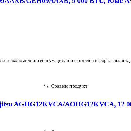
09AAXB/GEH09AAXB, 9 000 BTU, Клас А
ота и икономичната консумация, той е отличен избор за спални, 
⇆
Сравни продукт
Fujitsu AGHG12KVCA/AOHG12KVCA, 12 0