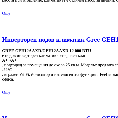
работа при отопление, климатикът е отличен избор за дневни, 
Още
Инверторен подов климатик Gree GEH
GREE GEH12AAXD/GEH12AAXD 12 000 BTU
е подов инверторен климатик с енергиен клас
A++/A+
, подходящ за помещения до около 25 кв.м. Моделът предлага 
-22°C
, вграден Wi-Fi, йонизатор и интелигентна функция I-Feel за м
офиса.
Още