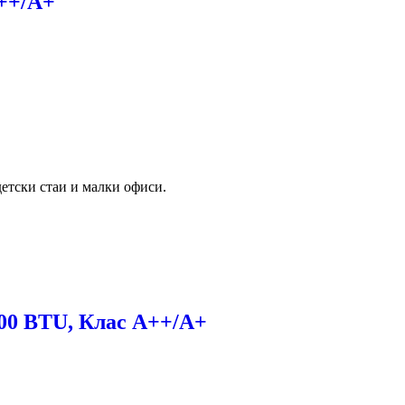
++/А+
детски стаи и малки офиси.
00 BTU, Клас А++/А+