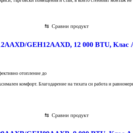
офиси, търговски помещения и стаи, в които стенният монтаж не 
⇆
Сравни продукт
12AAXD/GEH12AAXD, 12 000 BTU, Клас 
ефективно отопление до
аксимален комфорт. Благодарение на тихата си работа и равномер
⇆
Сравни продукт