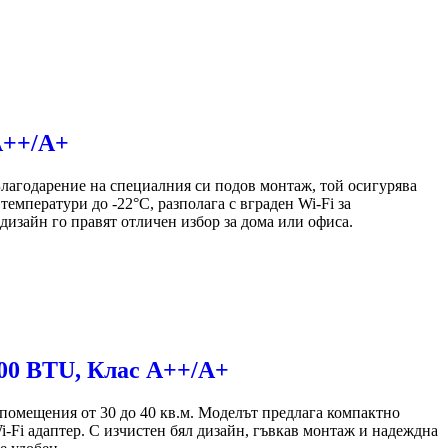
А++/А+
агодарение на специалния си подов монтаж, той осигурява
мператури до -22°C, разполага с вграден Wi-Fi за
дизайн го правят отличен избор за дома или офиса.
00 BTU, Клас А++/А+
мещения от 30 до 40 кв.м. Моделът предлага компактно
i-Fi адаптер. С изчистен бял дизайн, гъвкав монтаж и надеждна