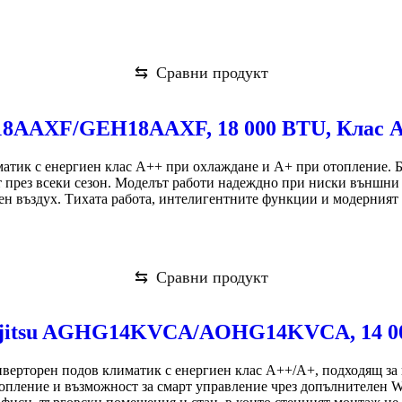
⇆
Сравни продукт
18AAXF/GEH18AAXF, 18 000 BTU, Клас 
к с енергиен клас A++ при охлаждане и A+ при отопление. Бл
през всеки сезон. Моделът работи надеждно при ниски външни те
ен въздух. Тихата работа, интелигентните функции и модерният 
⇆
Сравни продукт
Fujitsu AGHG14KVCA/AOHG14KVCA, 14 0
орен подов климатик с енергиен клас A++/A+, подходящ за по
топление и възможност за смарт управление чрез допълнителен W