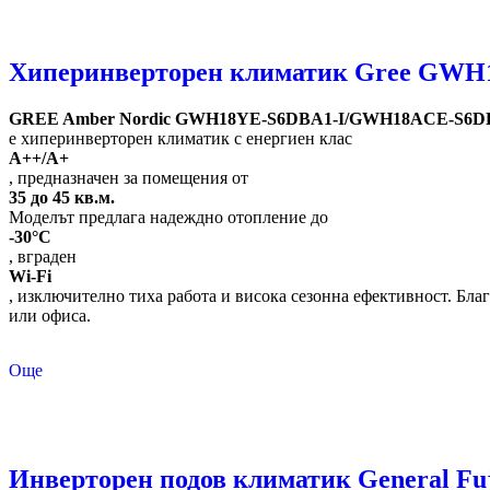
Хиперинверторен климатик Gree GWH1
GREE Amber Nordic GWH18YE-S6DBA1-I/GWH18ACE-S6DB
е хиперинверторен климатик с енергиен клас
A++/A+
, предназначен за помещения от
35 до 45 кв.м.
Моделът предлага надеждно отопление до
-30°C
, вграден
Wi-Fi
, изключително тиха работа и висока сезонна ефективност. Бл
или офиса.
Още
Инверторен подов климатик General 