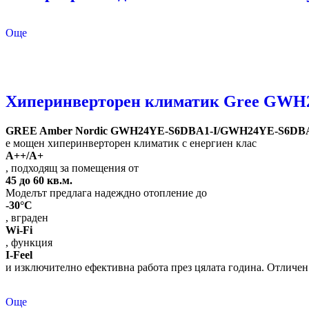
Още
Хиперинверторен климатик Gree GWH2
GREE Amber Nordic GWH24YE-S6DBA1-I/GWH24YE-S6DBA
е мощен хиперинверторен климатик с енергиен клас
A++/A+
, подходящ за помещения от
45 до 60 кв.м.
Моделът предлага надеждно отопление до
-30°C
, вграден
Wi-Fi
, функция
I-Feel
и изключително ефективна работа през цялата година. Отличен
Още