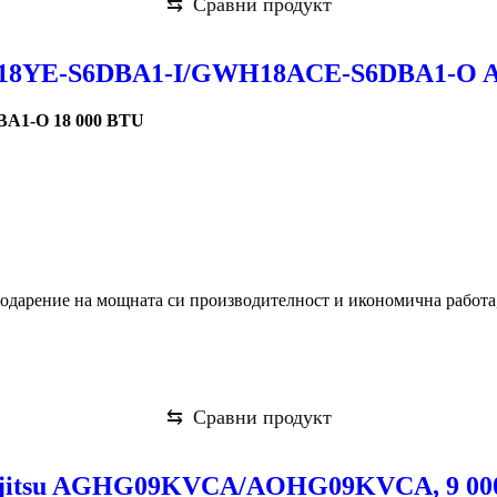
⇆
Сравни продукт
8YE-S6DBA1-I/GWH18ACE-S6DBA1-O Ambe
A1-O 18 000 BTU
агодарение на мощната си производителност и икономична работа
⇆
Сравни продукт
Fujitsu AGHG09KVCA/AOHG09KVCA, 9 00