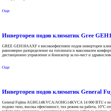
Още
Инверторен подов климатик Gree GEH
GREE GEH18AAXF е високоефективен подов инверторен климати
равномерно разпределение на топлината и максимален комфорт 
дистанционно управление и йонизатор за по-чист и здравослов
Още
Инверторен подов климатик General 
General Fujitsu AGHG14KVCA/AOHG14KVCA 14 000 BTU е инверт
подово тяло, висока ефективност, тих режим на работа, 10°C о